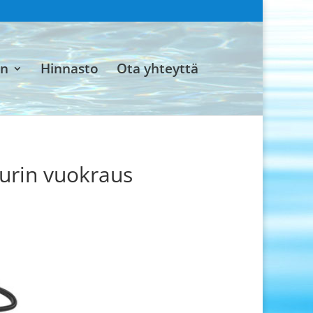
an
Hinnasto
Ota yhteyttä
surin vuokraus