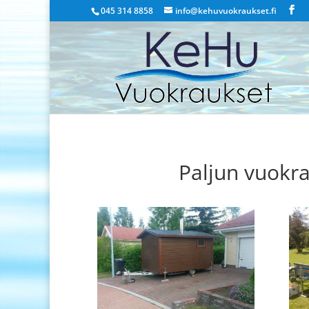
045 314 8858
info@kehuvuokraukset.fi
Paljun vuokra