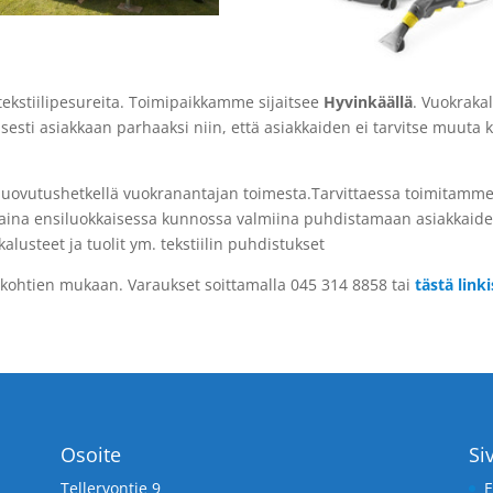
ekstiilipesureita. Toimipaikkamme sijaitsee
Hyvinkäällä
. Vuokraka
sesti asiakkaan parhaaksi niin, että asiakkaiden ei tarvitse muuta 
ut luovutushetkellä vuokranantajan toimesta.Tarvittaessa toimitamm
 aina ensiluokkaisessa kunnossa valmiina puhdistamaan asiakkaiden
lusteet ja tuolit ym. tekstiilin puhdistukset
nkohtien mukaan. Varaukset soittamalla 045 314 8858 tai
tästä linki
Osoite
Si
Tellervontie 9
E