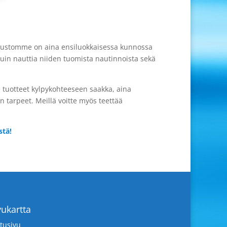
lustomme on aina ensiluokkaisessa kunnossa
kuin nauttia niiden tuomista nautinnoista sekä
e tuotteet kylpykohteeseen saakka, aina
 tarpeet. Meillä voitte myös teettää
stä!
vukartta
tusivu