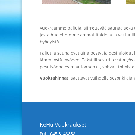
Vuokraamme paljuja, siirrettävää saunaa sekä t
josta huolehdimme ammattitaidolla ja vastuulli
hyödyistä.
Paljut ja sauna ovat aina pestyt ja desinfioid
lämmitystä myöden. Tekstiilipesurit ovat myös
pesutyönne esim.autonpenkit, sohvat, toimistoka
Vuokrahinnat
saattavat vaihdella sesonki aja
KeHu Vuokraukset
Puh. 045 3148858